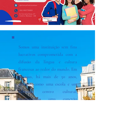
Somos uma instituição sem fins
lucrativos comprometida com a
difusão da língua e cultura
francesas ao redor do mundo. Em
Manaus, há mais de 50 anos,
atuamos como uma escola e um
vibrante centro cultural,
promovendo uma conexão
profunda com a rica tradição
francófona. Venha fazer parte
dessa jornada conosco!