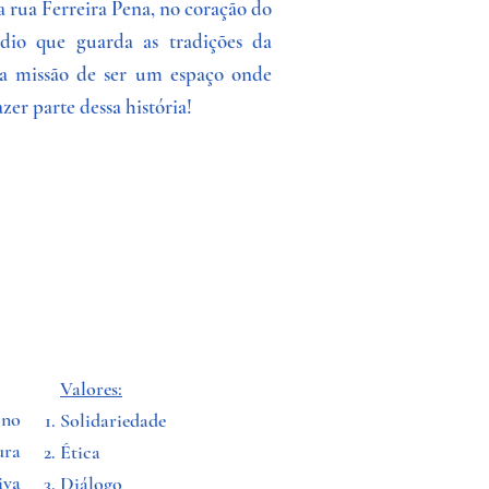
a rua Ferreira Pena, no coração do
io que guarda as tradições da
sa missão de ser um espaço onde
er parte dessa história!
Valores:
 no
Solidariedade
ura
Ética
iva
Diálogo