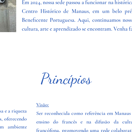
Em 2024, nossa sede passou a funcionar na históric
Centro Histórico de Manaus, em um belo préd
Beneficente Portuguesa. Aqui, continuamos nos
cultura, arte e aprendizado se encontram. Venha faz
Princípios
Visão:
a e a riqueza
Ser reconhecida como referência em Manaus
s, oferecendo
ensino do francês e na difusão da cult
um ambiente
francófona, promovendo uma rede colaborat