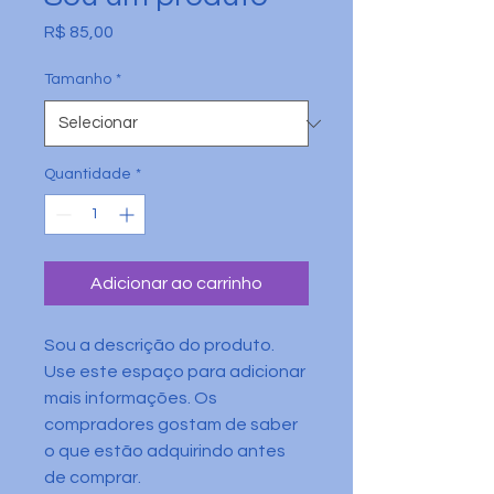
Preço
R$ 85,00
Tamanho
*
Quantidade
*
Adicionar ao carrinho
Sou a descrição do produto. 
Use este espaço para adicionar 
mais informações. Os 
compradores gostam de saber 
o que estão adquirindo antes 
de comprar.